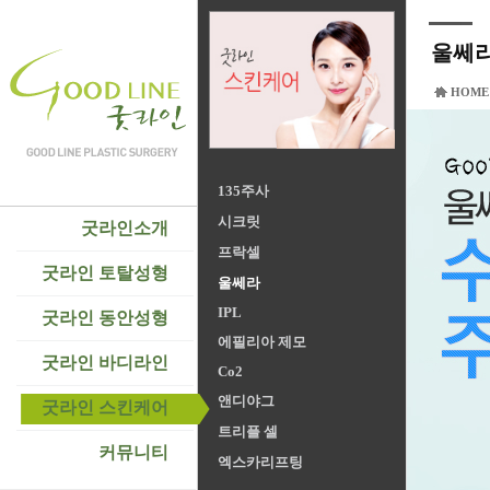
울쎄
HOME
135주사
시크릿
굿라인소개
프락셀
굿라인 토탈성형
울쎄라
IPL
굿라인 동안성형
에필리아 제모
굿라인 바디라인
Co2
앤디야그
굿라인 스킨케어
트리플 셀
커뮤니티
엑스카리프팅