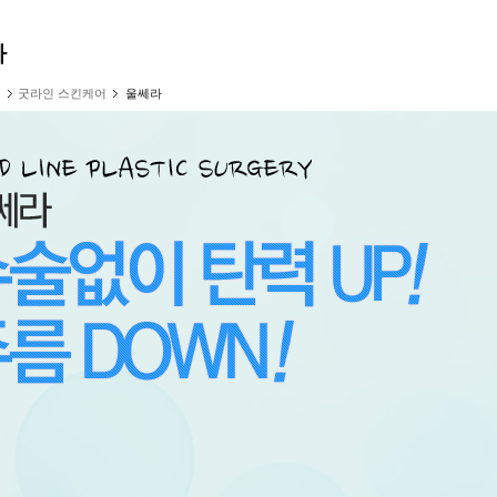
라
굿라인 스킨케어
울쎄라